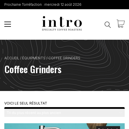
Prochaine Torréfaction :
mercredi 12 août 2026
ACCUEIL
/
ÉQUIPMENTS
/
COFFEE GRINDERS
Coffee Grinders
VOICI LE SEUL RÉSULTAT
Tri du plus récent au plus ancien